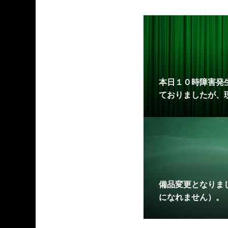
本日１０時障害発
ておりましたが、
５年２月１２日（
備品変更となりまし
になれません）。