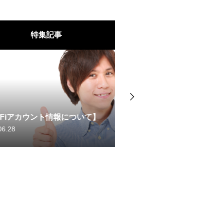
特集記事
🎵 Bルーム 有料楽器
情報について】
ついてのご案内
2025.10.31