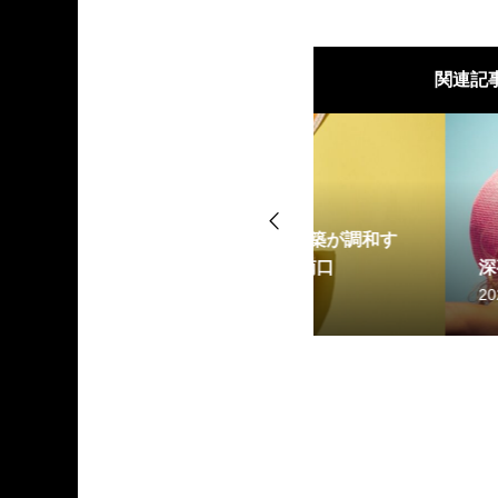
関連記
ロスタジオ】自然と建築が調和す
AZAKA」－溝の口駅南口
深夜時間帯の予約
2026.07.01