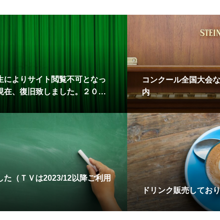
生によりサイト閲覧不可となっ
コンクール全国大会
現在、復旧致しました。２０２
内
火）
た（ＴＶは2023/12以降ご利用
ドリンク販売してお