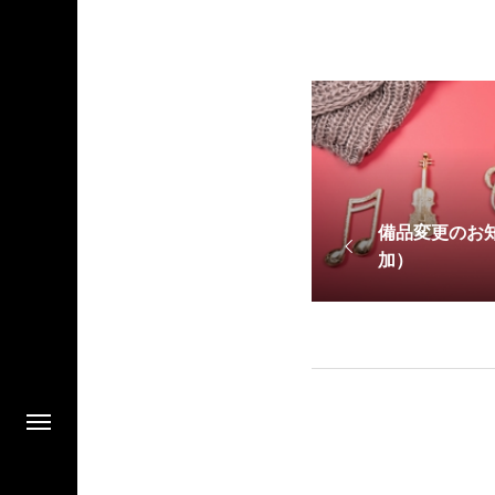
備品変更のお
加）