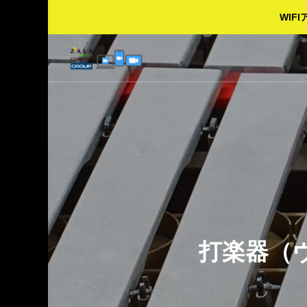
WI
打楽器（
OOM：３部屋利用